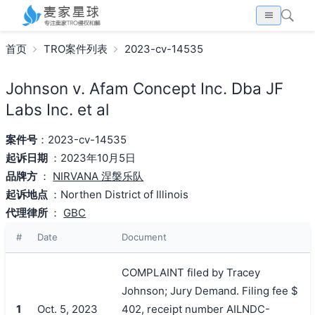
首页
TRO案件列表
2023-cv-14535
Johnson v. Afam Concept Inc. Dba JF
Labs Inc. et al
案件号
：2023-cv-14535
起诉日期
：2023年10月5日
品牌方
：
NIRVANA 涅槃乐队
起诉地点
：Northen District of Illinois
代理律所
：
GBC
#
Date
Document
COMPLAINT filed by Tracey
Johnson; Jury Demand. Filing fee $
1
Oct. 5, 2023
402, receipt number AILNDC-
搜索