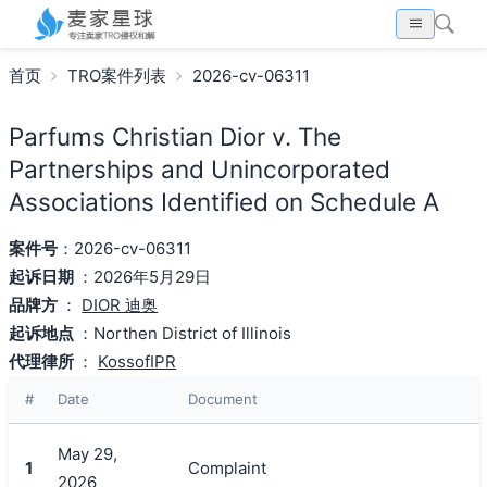
首页
TRO案件列表
2026-cv-06311
Parfums Christian Dior v. The
Partnerships and Unincorporated
Associations Identified on Schedule A
案件号
：2026-cv-06311
起诉日期
：2026年5月29日
品牌方
：
DIOR 迪奥
起诉地点
：Northen District of Illinois
代理律所
：
KossofIPR
#
Date
Document
May 29,
1
Complaint
2026