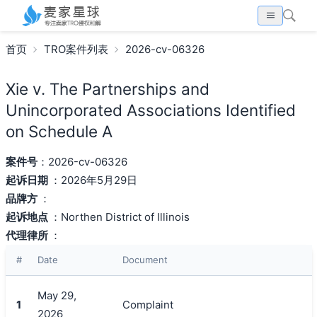
首页
TRO案件列表
2026-cv-06326
Xie v. The Partnerships and
Unincorporated Associations Identified
on Schedule A
案件号
：2026-cv-06326
起诉日期
：2026年5月29日
品牌方
：
起诉地点
：Northen District of Illinois
代理律所
：
#
Date
Document
May 29,
1
Complaint
2026