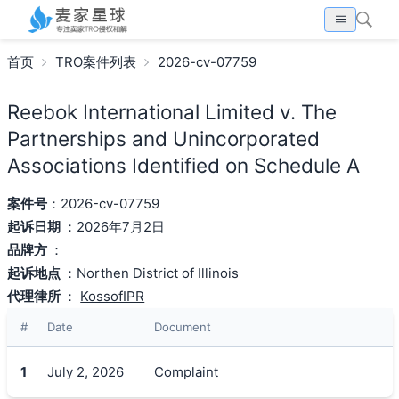
首页
TRO案件列表
2026-cv-07759
Reebok International Limited v. The
Partnerships and Unincorporated
Associations Identified on Schedule A
案件号
：2026-cv-07759
起诉日期
：2026年7月2日
品牌方
：
起诉地点
：Northen District of Illinois
代理律所
：
KossofIPR
#
Date
Document
1
July 2, 2026
Complaint
搜索