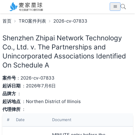
首页
TRO案件列表
2026-cv-07833
Shenzhen Zhipai Network Technology
Co., Ltd. v. The Partnerships and
Unincorporated Associations Identified
On Schedule A
案件号
：2026-cv-07833
起诉日期
：2026年7月6日
品牌方
：
起诉地点
：Northen District of Illinois
代理律所
：
#
Date
Document
MINUTE entry before the