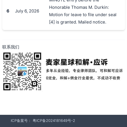
搜索
Honorable Thomas M. Durkin:
6
July 6, 2026
Motion for leave to file under seal
[4] is granted. Mailed notice.
联系我们
ICP备案号：
粤ICP备2024181649号-2