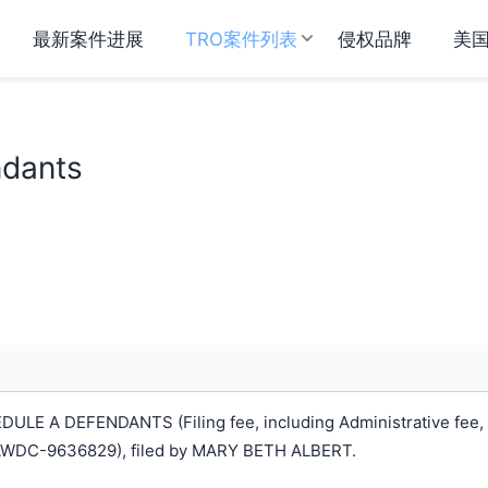
最新案件进展
TRO案件列表
侵权品牌
美
ndants
LE A DEFENDANTS (Filing fee, including Administrative fee,
AWDC-9636829), filed by MARY BETH ALBERT.