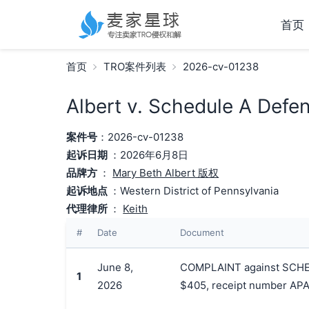
首页
首页
TRO案件列表
2026-cv-01238
Albert v. Schedule A Defe
案件号
：2026-cv-01238
起诉日期
：2026年6月8日
品牌方
：
Mary Beth Albert 版权
起诉地点
：Western District of Pennsylvania
代理律所
：
Keith
#
Date
Document
June 8,
COMPLAINT against SCHEDU
1
2026
$405, receipt number AP