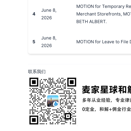
MOTION for Temporary Res
June 8,
4
Merchant Storefronts, MO
2026
BETH ALBERT.
June 8,
5
MOTION for Leave to Fil
2026
联系我们