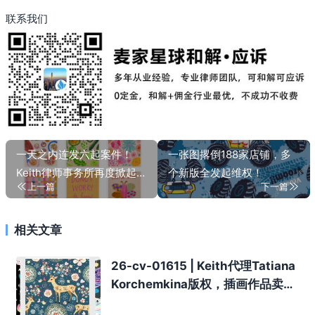
联系我们
一天之内连发六起案件！
一张图撂倒188家店铺，多
Keith律师事务所再度掀起维
个新版全发起维权！
上一篇
下一篇
权风暴，版权图片成重灾
区，卖家务必尽快自查！
相关文章
26-cv-01615 | Keith代理Tatiana
Korchemkina版权，插画作品卖家
注意！