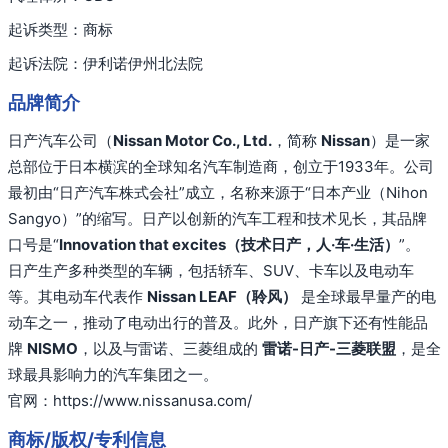
起诉类型：商标
起诉法院：伊利诺伊州北法院
品牌简介
日产汽车公司（
Nissan Motor Co., Ltd.
，简称
Nissan
）是一家
总部位于日本横滨的全球知名汽车制造商，创立于1933年。公司
最初由“日产汽车株式会社”成立，名称来源于“日本产业（Nihon
Sangyo）”的缩写。日产以创新的汽车工程和技术见长，其品牌
口号是“
Innovation that excites（技术日产，人·车·生活）
”。
日产生产多种类型的车辆，包括轿车、SUV、卡车以及电动车
等。其电动车代表作
Nissan LEAF（聆风）
是全球最早量产的电
动车之一，推动了电动出行的普及。此外，日产旗下还有性能品
牌
NISMO
，以及与雷诺、三菱组成的
雷诺-日产-三菱联盟
，是全
球最具影响力的汽车集团之一。
官网：
https://www.nissanusa.com/
商标/版权/专利信息