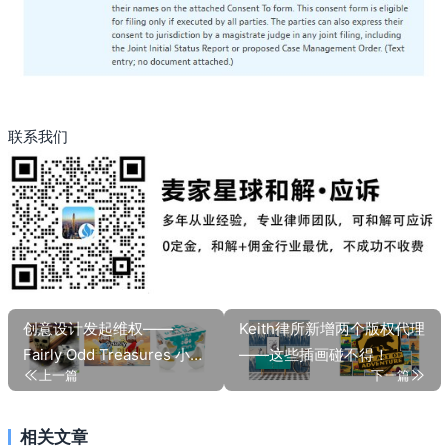
联系我们
创意设计发起维权——
Keith律所新增两个版权代理
Fairly Odd Treasures 小便
——这些插画碰不得！
上一篇
下一篇
池酒杯、YELAKEY 耶稣玩
具、骷髅头骰子
相关文章