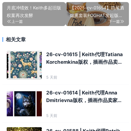
月底冲绩效！Keith多起旧版
【2025-cv-01654】鸡尾酒
权案再次发酵
烟熏套装FOGHAT发起版权
上一篇
下一篇
维权，已发起TRO！
相关文章
26-cv-01615 | Keith代理Tatiana
Korchemkina版权，插画作品卖家
注意！
5 天前
26-cv-01614 | Keith代理Anna
Dmitrievna版权，插画作品卖家注
意！
5 天前
26-cv-01588 | Keith代理Patrik