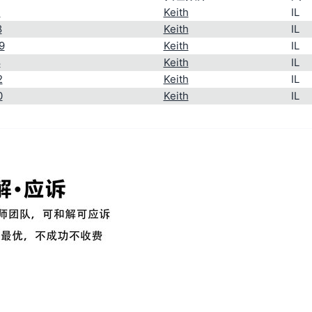
1
Keith
IL
8
Keith
IL
9
Keith
IL
8
Keith
IL
2
Keith
IL
0
Keith
IL