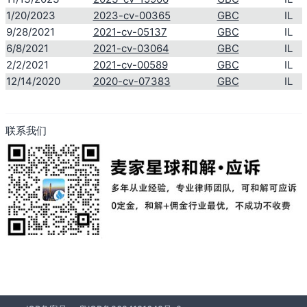
1/20/2023
2023-cv-00365
GBC
IL
9/28/2021
2021-cv-05137
GBC
IL
6/8/2021
2021-cv-03064
GBC
IL
2/2/2021
2021-cv-00589
GBC
IL
12/14/2020
2020-cv-07383
GBC
IL
联系我们