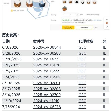
历史发案：
日期
案件号
代理律所
州
6/3/2026
2026-cv-06544
GBC
IL
5/28/2026
2026-cv-06286
GBC
IL
11/20/2025
2025-cv-14223
GBC
IL
11/6/2025
2025-cv-13626
GBC
IL
11/5/2025
2025-cv-13559
GBC
IL
11/4/2025
2025-cv-13502
GBC
IL
3/19/2025
2025-cv-02891
GBC
IL
3/17/2025
2025-cv-02803
GBC
IL
3/14/2025
2025-cv-02700
GBC
IL
11/19/2024
2024-cv-11910
GBC
IL
7/16/2024
2024-cv-05976
GBC
IL