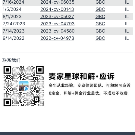
7/16/2024
2024-cv-06035
GBC
IL
1/5/2024
2024-cv-00143
GBC
IL
8/1/2023
2023-cv-05027
GBC
IL
7/24/2023
2023-cv-04793
GBC
IL
7/14/2023
2023-cv-04580
GBC
IL
9/14/2022
2022-cv-04978
GBC
IL
联系我们