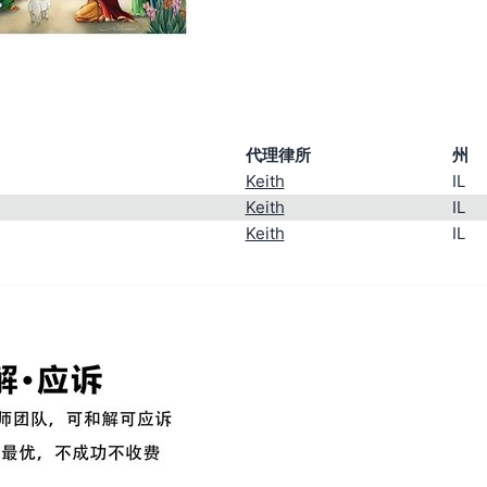
代理律所
州
Keith
IL
Keith
IL
Keith
IL