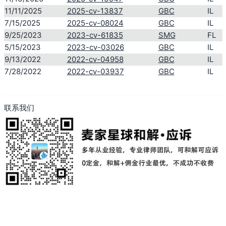
11/11/2025
2025-cv-13837
GBC
IL
7/15/2025
2025-cv-08024
GBC
IL
9/25/2023
2023-cv-61835
SMG
FL
5/15/2023
2023-cv-03026
GBC
IL
9/13/2022
2022-cv-04958
GBC
IL
7/28/2022
2022-cv-03937
GBC
IL
联系我们