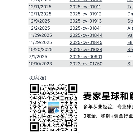
12/11/2025
2025-cv-01911
Ta
12/11/2025
2025-cv-01912
D
12/9/2025
2025-cv-01913
St
12/2/2025
2025-cv-01841
Al
11/29/2025
2025-cv-01844
V
11/29/2025
2025-cv-01845
El
10/20/2025
2025-cv-01628
Se
7/1/2025
2025-cv-00901
--
10/10/2023
2023-cv-01750
S
联系我们