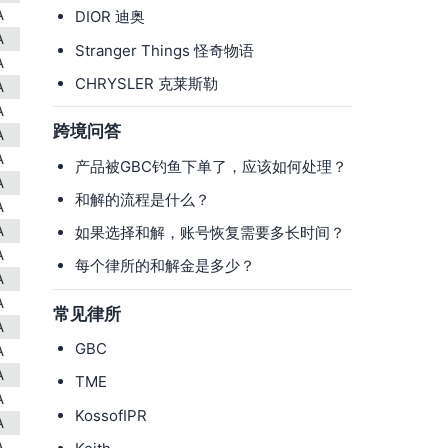
A
DIOR 迪奥
A
Stranger Things 怪奇物语
A
CHRYSLER 克莱斯勒
A
A
跨境问答
A
A
产品被GBC钓鱼下单了，应该如何处理？
A
和解的流程是什么？
A
A
如果选择和解，账号恢复需要多长时间？
A
每个律所的和解金是多少？
A
A
常见律所
A
GBC
A
A
TME
A
KossofIPR
A
A