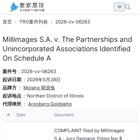
首页
TRO案件列表
2026-cv-06263
Millimages S.A. v. The Partnerships and
Unincorporated Associations Identified
On Schedule A
案件号
：2026-cv-06263
起诉日期
：2026年5月28日
品牌方
：
Molang 萌浪兔
起诉地点
：Northen District of Illinois
代理律所
：
Aronberg Goldgehn
#
Date
Document
COMPLAINT filed by Millimages
S.A.; Jury Demand. Filing fee $