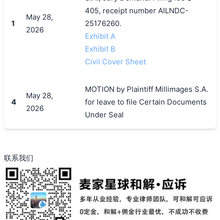
405, receipt number AILNDC-
May 28,
1
25176260.
2026
Exhibit A
搜索
Exhibit B
Civil Cover Sheet
MOTION by Plaintiff Millimages S.A.
May 28,
4
for leave to file Certain Documents
2026
Under Seal
联系我们