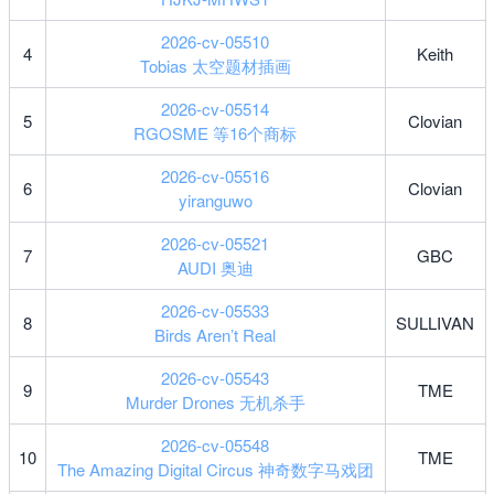
2026-cv-05510
4
Keith
Tobias 太空题材插画
2026-cv-05514
5
Clovian
RGOSME 等16个商标
2026-cv-05516
6
Clovian
yiranguwo
2026-cv-05521
7
GBC
AUDI 奥迪
2026-cv-05533
8
SULLIVAN
Birds Aren’t Real
2026-cv-05543
9
TME
Murder Drones 无机杀手
2026-cv-05548
10
TME
The Amazing Digital Circus 神奇数字马戏团