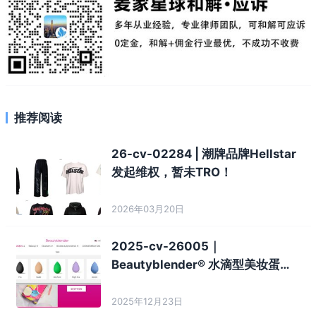
搜索
推荐阅读
26-cv-02284 | 潮牌品牌Hellstar
发起维权，暂未TRO！
2026年03月20日
2025-cv-26005｜
Beautyblender® 水滴型美妆蛋专
利+数十项商标重拳维权，佛州南区
最新起诉
2025年12月23日