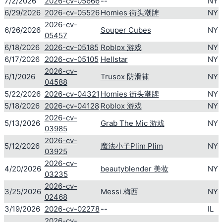
7/2/2026
2026-cv-05666
--
NY
6/29/2026
2026-cv-05526
Homies 街头潮牌
NY
2026-cv-
6/26/2026
Souper Cubes
NY
05457
6/18/2026
2026-cv-05185
Roblox 游戏
NY
6/17/2026
2026-cv-05105
Hellstar
NY
2026-cv-
6/1/2026
Trusox 防滑袜
NY
04588
5/22/2026
2026-cv-04321
Homies 街头潮牌
NY
5/18/2026
2026-cv-04128
Roblox 游戏
NY
2026-cv-
5/13/2026
Grab The Mic 游戏
NY
03985
2026-cv-
5/12/2026
魔法小子Plim Plim
NY
03925
2026-cv-
4/20/2026
beautyblender 美妆
NY
03235
2026-cv-
3/25/2026
Messi 梅西
NY
02468
3/19/2026
2026-cv-02278
--
IL
2026-cv-